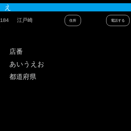
え
184
江戸崎
住所
電話する
-
店番
あいうえお
都道府県