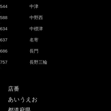
-
544
中津
-
588
中野西
-
634
中標津
-
637
名寄
-
686
長門
-
757
長野三輪
-
店番
あいうえお
都道府県